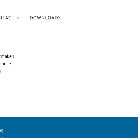
ONTACT
DOWNLOADS
IN
ermaken
ropese
e
ng
ng