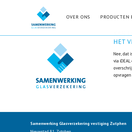
OVER ONS
PRODUCTEN 
KAN I
HET 
Nee, dat 
via iDEAL
overschri
opvragen 
Samenwerking Glasverzekering vestiging Zutphen
Nieuwstad 81, Zutphen