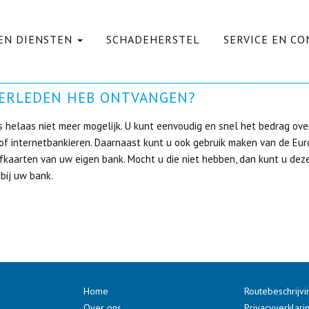
EN DIENSTEN
SCHADEHERSTEL
SERVICE EN C
K NOG EEN NOTA ONTVANGEN ZOALS IK DIE 
VERLEDEN HEB ONTVANGEN?
is helaas niet meer mogelijk. U kunt eenvoudig en snel het bedrag ov
 of internetbankieren. Daarnaast kunt u ook gebruik maken van de Eu
jfkaarten van uw eigen bank. Mocht u die niet hebben, dan kunt u dez
bij uw bank.
Home
Routebeschrijvi
Over ons
Privacyverklari