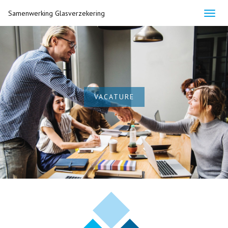
Samenwerking Glasverzekering
Togg
navig
VACATURE